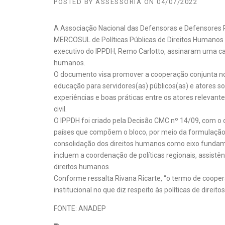
POSTED BY
ASSESSORIA
ON
04/07/2022
A Associação Nacional das Defensoras e Defensores Pú
MERCOSUL de Políticas Públicas de Direitos Humanos (
executivo do IPPDH, Remo Carlotto, assinaram uma ca
humanos.
O documento visa promover a cooperação conjunta n
educação para servidores(as) públicos(as) e atores soc
experiências e boas práticas entre os atores relevan
civil.
O IPPDH foi criado pela Decisão CMC nº 14/09, com o o
países que compõem o bloco, por meio da formulação
consolidação dos direitos humanos como eixo funda
incluem a coordenação de políticas regionais, assistên
direitos humanos.
Conforme ressalta Rivana Ricarte, “o termo de coope
institucional no que diz respeito às políticas de dire
FONTE: ANADEP