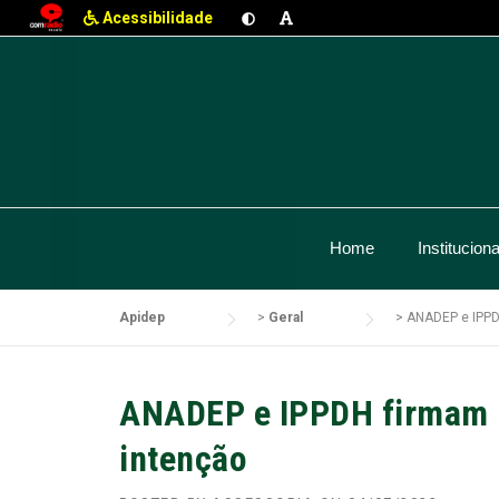
Acessibilidade
Skip
to
content
Home
Instituciona
Apidep
>
Geral
>
ANADEP e IPPDH
ANADEP e IPPDH firmam p
intenção