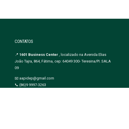
CONTATOS
📍
1601 Business Center
, localizado na Avenida Elias
João Tajra, 864, Fátima, cep: 64049 300- Teresina/PI. SALA
09
📧 aapidep@gmail.com
📞 (86)9 9997-3263
CNPJ: 07.217.391/0001-40
ção Piauiense das Defensoras e Defensores Públicos - Copyright 2019