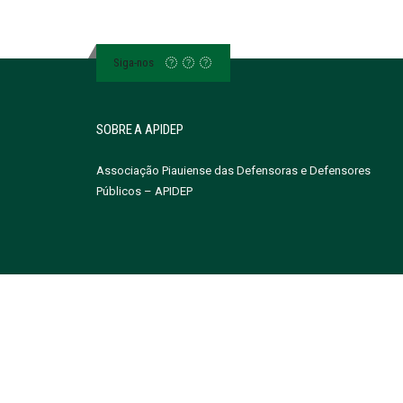
Siga-nos
SOBRE A APIDEP
Associação Piauiense das Defensoras e Defensores
Públicos – APIDEP
Site by Masavio - Todos os Direitos Reservados à Associa