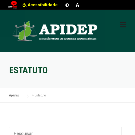
Acessibilidade
Skip
to
content
ESTATUTO
Apidep
>
Estatuto
Pesquisar