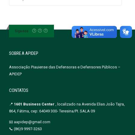
por:
Siga-nos
SOBRE A APIDEP
Associação Piauiense das Defensoras e Defensores Públicos –
APIDEP
CONTATOS
📍
1601 Business Center
, localizado na Avenida Elias João Tajra,
864, Fátima, cep: 64049 300- Teresina/PI. SALA 09
📧 aapidep@gmail.com
📞 (86)9 9997-3263