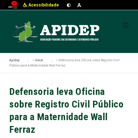
Acessibilidade
Skip
to
content
Apidep
>
Geral
>
Defensoria leva Oficina sobre Registro Civil
Público para a Maternidade Wall Ferraz
Defensoria leva Oficina
sobre Registro Civil Público
para a Maternidade Wall
Ferraz