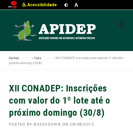
Acessibilidade
Skip
to
content
Apidep
>
Capa
>
XII CONADEP: Inscrições com valor do 1º lote até o
próximo domingo (30/8)
XII CONADEP: Inscrições
com valor do 1º lote até o
próximo domingo (30/8)
POSTED BY
ASSESSORIA
ON
28/08/2015