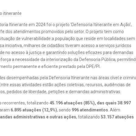
ria Itinerante em 2024 foi o projeto ‘Defensoria Itinerante em Ação’,
-chefe dos atendimentos promovidos pelo setor. O projeto tem como
m situação de vulnerabilidade a população que reside em localidades sem
 iniciativa, milhares de cidadãos tiveram acesso a serviços jurídicos
ade no acesso à justiça e garantindo soluções eficazes para demandas
força a necessidade da interiorização da Defensoria Pública, permitin
ento permanente e eficiente prestado pela DPE/PI.
s desempenhadas pela Defensoria Itinerante nas áreas cível e crimina
tre essas atividades estão ações coletivas, recursos, audiências de
idos, pedidos de liberdade, petições e demandas administrativas.
 recorrentes, totalizando
45.196 atuações (85%), das quais 38.997
maram
6.895 atuações (12,9%)
, sendo
996 atendimentos
. Além
andas administrativas e outras ações
, totalizando
53.157 atuações