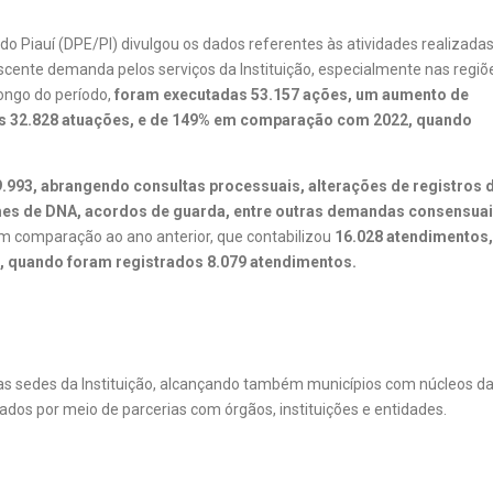
 do Piauí (DPE/PI) divulgou os dados referentes às atividades realizada
scente demanda pelos serviços da Instituição, especialmente nas regiõ
ongo do período,
foram executadas 53.157 ações, um aumento de
as 32.828 atuações, e de 149% em comparação com 2022, quando
.993, abrangendo consultas processuais, alterações de registros 
es de DNA, acordos de guarda, entre outras demandas consensua
 comparação ao ano anterior, que contabilizou
16.028 atendimentos,
, quando foram registrados 8.079 atendimentos.
as sedes da Instituição, alcançando também municípios com núcleos d
ados por meio de parcerias com órgãos, instituições e entidades.