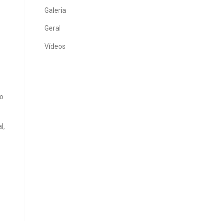
Galeria
Geral
Vídeos
do
l,