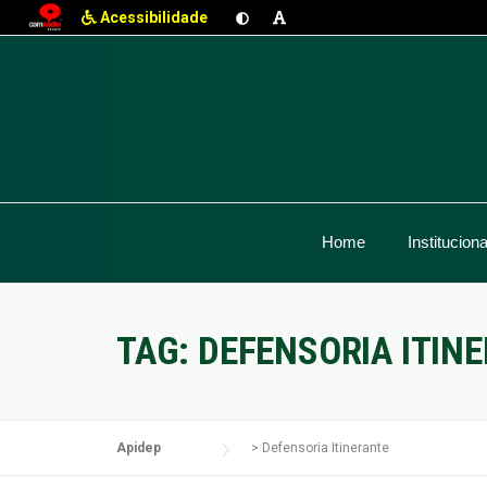
Acessibilidade
Skip
to
content
Home
Instituciona
TAG:
DEFENSORIA ITIN
Apidep
>
Defensoria Itinerante