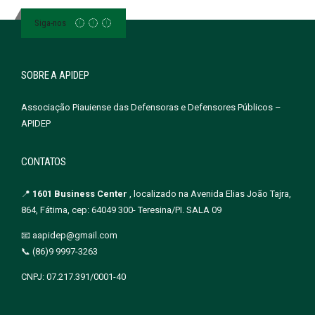
Siga-nos
SOBRE A APIDEP
Associação Piauiense das Defensoras e Defensores Públicos –
APIDEP
CONTATOS
📍
1601 Business Center
, localizado na Avenida Elias João Tajra,
864, Fátima, cep: 64049 300- Teresina/PI. SALA 09
📧 aapidep@gmail.com
📞 (86)9 9997-3263
CNPJ: 07.217.391/0001-40