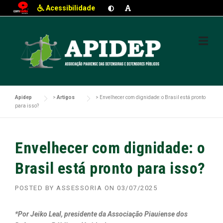
Acessibilidade
Skip
to
content
Apidep
>
Artigos
>
Envelhecer com dignidade: o Brasil está pronto
para isso?
Envelhecer com dignidade: o
Brasil está pronto para isso?
POSTED BY
ASSESSORIA
ON
03/07/2025
*Por Jeiko Leal, presidente da Associação Piauiense dos