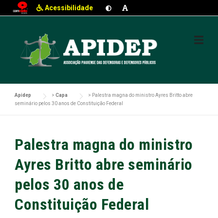
Acessibilidade
Skip
to
content
Apidep
>
Capa
>
Palestra magna do ministro Ayres Britto abre
seminário pelos 30 anos de Constituição Federal
Palestra magna do ministro
Ayres Britto abre seminário
pelos 30 anos de
Constituição Federal