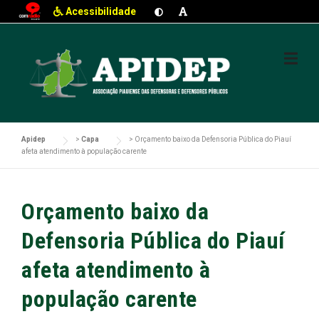
Acessibilidade
Skip
to
content
Apidep
>
Capa
>
Orçamento baixo da Defensoria Pública do Piauí
afeta atendimento à população carente
Orçamento baixo da
Defensoria Pública do Piauí
afeta atendimento à
população carente