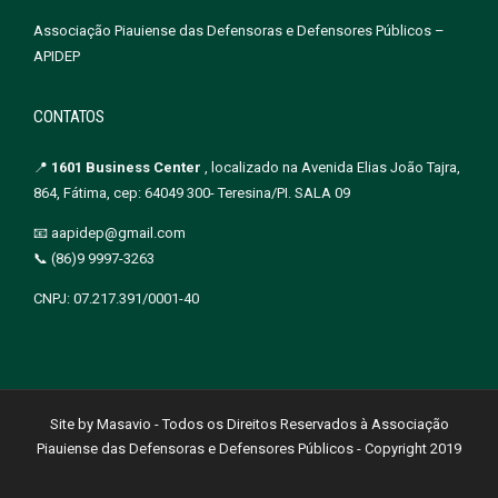
Associação Piauiense das Defensoras e Defensores Públicos –
APIDEP
CONTATOS
📍
1601 Business Center
, localizado na Avenida Elias João Tajra,
864, Fátima, cep: 64049 300- Teresina/PI. SALA 09
📧 aapidep@gmail.com
📞 (86)9 9997-3263
CNPJ: 07.217.391/0001-40
Site by Masavio - Todos os Direitos Reservados à Associação
Piauiense das Defensoras e Defensores Públicos - Copyright 2019