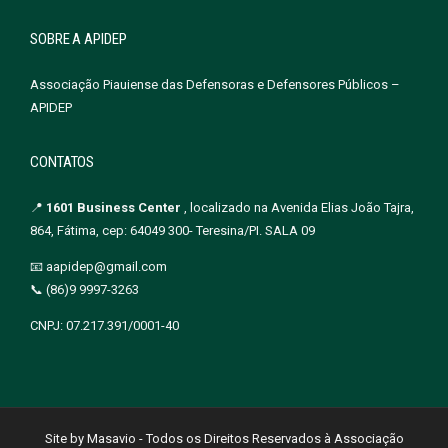
SOBRE A APIDEP
Associação Piauiense das Defensoras e Defensores Públicos –
APIDEP
CONTATOS
📍
1601 Business Center
, localizado na Avenida Elias João Tajra,
864, Fátima, cep: 64049 300- Teresina/PI. SALA 09
📧 aapidep@gmail.com
📞 (86)9 9997-3263
CNPJ: 07.217.391/0001-40
Site by Masavio - Todos os Direitos Reservados à Associação