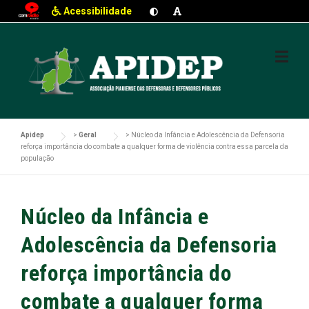
Acessibilidade
Skip
to
content
Apidep
>
Geral
>
Núcleo da Infância e Adolescência da Defensoria
reforça importância do combate a qualquer forma de violência contra essa parcela da
população
Núcleo da Infância e
Adolescência da Defensoria
reforça importância do
combate a qualquer forma