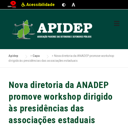
Acessibilidade
Skip
to
content
Apidep
>
Capa
>
Nova diretoria da ANADEP promove workshop
dirigido às presidências das associações estaduais
Nova diretoria da ANADEP
promove workshop dirigido
às presidências das
associações estaduais