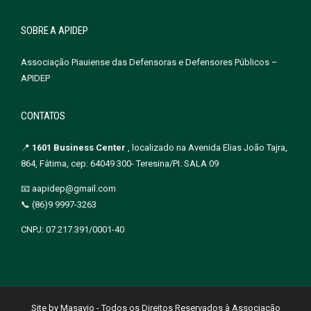
SOBRE A APIDEP
Associação Piauiense das Defensoras e Defensores Públicos –
APIDEP
CONTATOS
📍
1601 Business Center
, localizado na Avenida Elias João Tajra,
864, Fátima, cep: 64049 300- Teresina/PI. SALA 09
📧 aapidep@gmail.com
📞 (86)9 9997-3263
CNPJ: 07.217.391/0001-40
Site by Masavio - Todos os Direitos Reservados à Associação