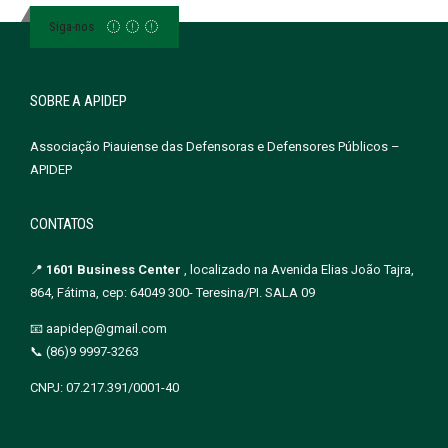
Siga-nos
SOBRE A APIDEP
Associação Piauiense das Defensoras e Defensores Públicos –
APIDEP
CONTATOS
📍
1601 Business Center
, localizado na Avenida Elias João Tajra,
864, Fátima, cep: 64049 300- Teresina/PI. SALA 09
📧 aapidep@gmail.com
📞 (86)9 9997-3263
CNPJ: 07.217.391/0001-40