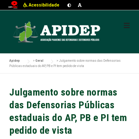
Acessibilidade
Skip
to
content
Apidep
>
Geral
>
Julgamento sobre normas das Defensorias
Públicas estaduais do AP, PB e PI tem pedido de vista
Julgamento sobre normas
das Defensorias Públicas
estaduais do AP, PB e PI tem
pedido de vista