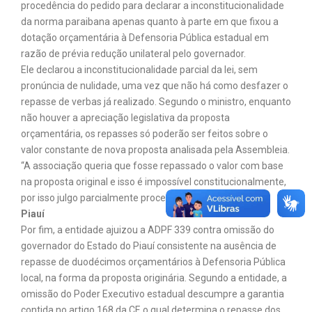
procedência do pedido para declarar a inconstitucionalidade
da norma paraibana apenas quanto à parte em que fixou a
dotação orçamentária à Defensoria Pública estadual em
razão de prévia redução unilateral pelo governador.
Ele declarou a inconstitucionalidade parcial da lei, sem
pronúncia de nulidade, uma vez que não há como desfazer o
repasse de verbas já realizado. Segundo o ministro, enquanto
não houver a apreciação legislativa da proposta
orçamentária, os repasses só poderão ser feitos sobre o
valor constante de nova proposta analisada pela Assembleia.
“A associação queria que fosse repassado o valor com base
na proposta original e isso é impossível constitucionalmente,
por isso julgo parcialmente procedente”, ressaltou.
Piauí
Por fim, a entidade ajuizou a ADPF 339 contra omissão do
governador do Estado do Piauí consistente na ausência de
repasse de duodécimos orçamentários à Defensoria Pública
local, na forma da proposta originária. Segundo a entidade, a
omissão do Poder Executivo estadual descumpre a garantia
contida no artigo 168 da CF, o qual determina o repasse dos