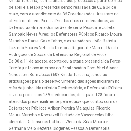
km de Teresina), com a análise dos processos a partir do mês
de abril e a etapa presencial sendo realizada de 02 a 04 de
maio, com o atendimento de 367 reeducandos. Atuaram no
atendimento em Picos, além das duas coordenadoras, as
Defensoras Gilmara Guimarães Bezerra Pessoa e Julieta
Sampaio Neves Aires; os Defensores Públicos Ricardo Moura
Marinho e Daniel Gaze Fabris, e os servidores João Batista
Luzardo Soares Neto, da Diretoria Regional e Marcos Danilo
Rodrigues de Sousa, da Defensoria Regional de Picos.
De 08 a 11 de agosto, aconteceu a etapa presencial da Força-
Tarefa junto aos internos da Penitenciária Dom Abel Alonso
Nunez, em Bom Jesus (603 Km de Teresina), onde as
articulações para o desenvolvimento das ações iniciaram no
mês de junho. Na referida Penitenciária, a Defensoria Pública
revisou processos 139 reeducandos, dos quais 128 foram
atendidos presencialmente pela equipe que contou com os
Defensores Públicos Arilson Pereira Malaquias, Ricardo
Moura Marinho e Roosevelt Furtado de Vasconcelos Filho,
além das Defensoras Públicas Wenia da Silva Moura e
Germana Melo Bezerra Diogenes Pessoa.A Defensoria