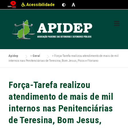
Acessibilidade
Skip
to
content
Apidep
>
Geral
>
Força-Tarefa realizou atendimento de mais de mil
internos nas Penitenciárias de Teresina, Bom Jesus, Picos e Floriano
Força-Tarefa realizou
atendimento de mais de mil
internos nas Penitenciárias
de Teresina, Bom Jesus,