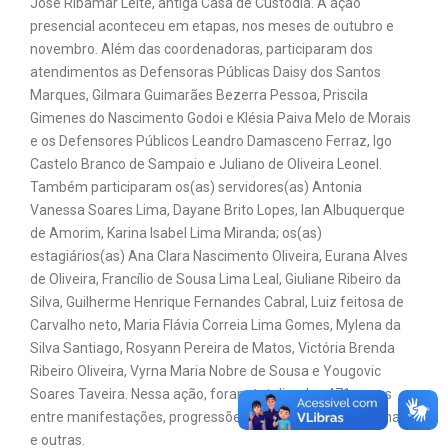
José Ribamar Leite, antiga Casa de Custódia. A ação
presencial aconteceu em etapas, nos meses de outubro e
novembro. Além das coordenadoras, participaram dos
atendimentos as Defensoras Públicas Daisy dos Santos
Marques, Gilmara Guimarães Bezerra Pessoa, Priscila
Gimenes do Nascimento Godoi e Klésia Paiva Melo de Morais
e os Defensores Públicos Leandro Damasceno Ferraz, Igo
Castelo Branco de Sampaio e Juliano de Oliveira Leonel.
Também participaram os(as) servidores(as) Antonia
Vanessa Soares Lima, Dayane Brito Lopes, Ian Albuquerque
de Amorim, Karina Isabel Lima Miranda; os(as)
estagiários(as) Ana Clara Nascimento Oliveira, Eurana Alves
de Oliveira, Francílio de Sousa Lima Leal, Giuliane Ribeiro da
Silva, Guilherme Henrique Fernandes Cabral, Luiz feitosa de
Carvalho neto, Maria Flávia Correia Lima Gomes, Mylena da
Silva Santiago, Rosyann Pereira de Matos, Victória Brenda
Ribeiro Oliveira, Vyrna Maria Nobre de Sousa e Yougovic
Soares Taveira. Nessa ação, foram totalizadas 471 peças
entre manifestações, progressões, livramentos condicionais,
e outras.