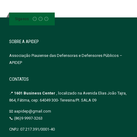
Siga-nos
SOBRE A APIDEP
Associação Piauiense das Defensoras e Defensores Públicos –
APIDEP
CONTATOS
📍
1601 Business Center
, localizado na Avenida Elias João Tajra,
864, Fátima, cep: 64049 300- Teresina/PI. SALA 09
📧 aapidep@gmail.com
📞 (86)9 9997-3263
CNPJ: 07.217.391/0001-40