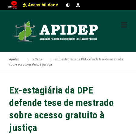
Acessibilidade
Skip
to
content
Apidep
>
Capa
>
Ex-estagiária da DPE defende tese de mestrado
sobre acesso gratuito à justiça
Ex-estagiária da DPE
defende tese de mestrado
sobre acesso gratuito à
justiça