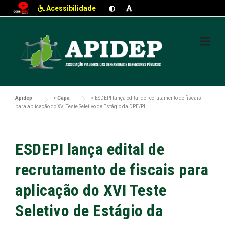
Acessibilidade
Skip
to
content
Apidep
>
Capa
>
ESDEPI lança edital de recrutamento de fiscais
para aplicação do XVI Teste Seletivo de Estágio da DPE/PI
ESDEPI lança edital de
recrutamento de fiscais para
aplicação do XVI Teste
Seletivo de Estágio da