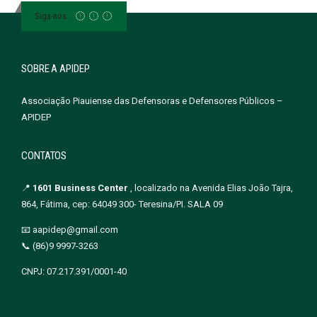
Siga-nos
SOBRE A APIDEP
Associação Piauiense das Defensoras e Defensores Públicos –
APIDEP
CONTATOS
📍
1601 Business Center
, localizado na Avenida Elias João Tajra,
864, Fátima, cep: 64049 300- Teresina/PI. SALA 09
📧 aapidep@gmail.com
📞 (86)9 9997-3263
CNPJ: 07.217.391/0001-40