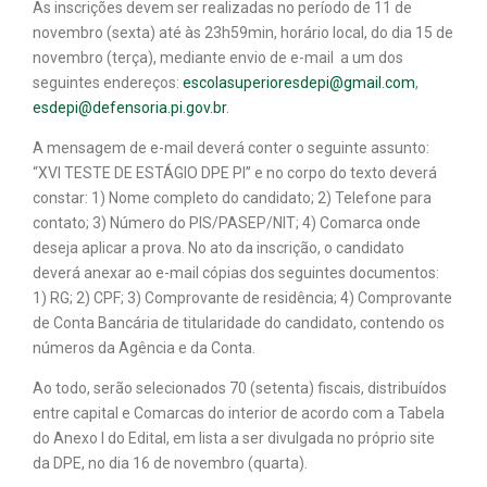
As inscrições devem ser realizadas no período de 11 de
novembro (sexta) até às 23h59min, horário local, do dia 15 de
novembro (terça), mediante envio de e-mail a um dos
seguintes endereços:
escolasuperioresdepi@gmail.com
,
esdepi@defensoria.pi.gov.br
.
A mensagem de e-mail deverá conter o seguinte assunto:
“XVI TESTE DE ESTÁGIO DPE PI” e no corpo do texto deverá
constar: 1) Nome completo do candidato; 2) Telefone para
contato; 3) Número do PIS/PASEP/NIT; 4) Comarca onde
deseja aplicar a prova. No ato da inscrição, o candidato
deverá anexar ao e-mail cópias dos seguintes documentos:
1) RG; 2) CPF; 3) Comprovante de residência; 4) Comprovante
de Conta Bancária de titularidade do candidato, contendo os
números da Agência e da Conta.
Ao todo, serão selecionados 70 (setenta) fiscais, distribuídos
entre capital e Comarcas do interior de acordo com a Tabela
do Anexo I do Edital, em lista a ser divulgada no próprio site
da DPE, no dia 16 de novembro (quarta).