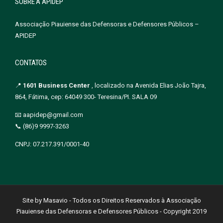
SOBRE A APIDEP
Associação Piauiense das Defensoras e Defensores Públicos –
APIDEP
CONTATOS
📍
1601 Business Center
, localizado na Avenida Elias João Tajra,
864, Fátima, cep: 64049 300- Teresina/PI. SALA 09
📧 aapidep@gmail.com
📞 (86)9 9997-3263
CNPJ: 07.217.391/0001-40
Site by Masavio - Todos os Direitos Reservados à Associação
Piauiense das Defensoras e Defensores Públicos - Copyright 2019