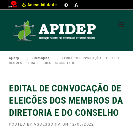
Acessibilidade
Skip
to
content
Apidep
>
Destaques
>
EDITAL DE CONVOCAÇÃO DE ELEICÕES
DOS MEMBROS DA DIRETORIA E DO CONSELHO
EDITAL DE CONVOCAÇÃO DE
ELEICÕES DOS MEMBROS DA
DIRETORIA E DO CONSELHO
POSTED BY
ASSESSORIA
ON
12/05/2022