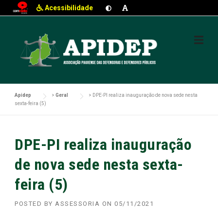
Acessibilidade
Skip
to
content
Apidep
>
Geral
>
DPE-PI realiza inauguração de nova sede nesta
sexta-feira (5)
DPE-PI realiza inauguração
de nova sede nesta sexta-
feira (5)
POSTED BY
ASSESSORIA
ON
05/11/2021