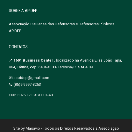
SOBRE A APIDEP
Associação Piauiense das Defensoras e Defensores Públicos –
APIDEP
CONTATOS
📍
1601 Business Center
, localizado na Avenida Elias João Tajra,
864, Fátima, cep: 64049 300- Teresina/PI. SALA 09
📧 aapidep@gmail.com
📞 (86)9 9997-3263
CNPJ: 07.217.391/0001-40
Site by Masavio - Todos os Direitos Reservados à Associação