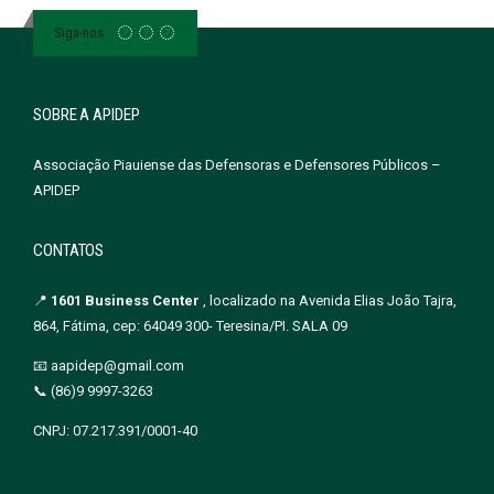
Siga-nos
SOBRE A APIDEP
Associação Piauiense das Defensoras e Defensores Públicos –
APIDEP
CONTATOS
📍
1601 Business Center
, localizado na Avenida Elias João Tajra,
864, Fátima, cep: 64049 300- Teresina/PI. SALA 09
📧 aapidep@gmail.com
📞 (86)9 9997-3263
CNPJ: 07.217.391/0001-40