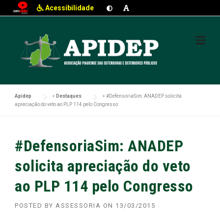
Acessibilidade
Skip
to
content
Apidep
>
Destaques
>
#DefensoriaSim: ANADEP solicita
apreciação do veto ao PLP 114 pelo Congresso
#DefensoriaSim: ANADEP
solicita apreciação do veto
ao PLP 114 pelo Congresso
POSTED BY
ASSESSORIA
ON
13/03/2015