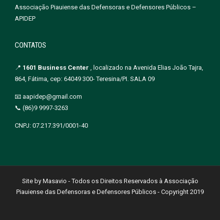
Associação Piauiense das Defensoras e Defensores Públicos –
APIDEP
CONTATOS
📍
1601 Business Center
, localizado na Avenida Elias João Tajra,
864, Fátima, cep: 64049 300- Teresina/PI. SALA 09
📧 aapidep@gmail.com
📞 (86)9 9997-3263
CNPJ: 07.217.391/0001-40
Site by Masavio - Todos os Direitos Reservados à Associação
Piauiense das Defensoras e Defensores Públicos - Copyright 2019