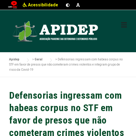
Acessibilidade
Skip
to
content
Apidep
>
Geral
>
Defensorias ingressam com habeas corpus no
STF em favor de presos que não cometeram crimes violentos e integram grupo de
risco da Covid-19
Defensorias ingressam com
habeas corpus no STF em
favor de presos que não
cometeram crimes violentos