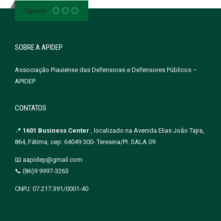
Siga-nos
SOBRE A APIDEP
Associação Piauiense das Defensoras e Defensores Públicos –
APIDEP
CONTATOS
📍
1601 Business Center
, localizado na Avenida Elias João Tajra,
864, Fátima, cep: 64049 300- Teresina/PI. SALA 09
📧 aapidep@gmail.com
📞 (86)9 9997-3263
CNPJ: 07.217.391/0001-40