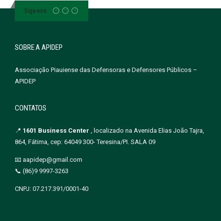
Siga-nos
SOBRE A APIDEP
Associação Piauiense das Defensoras e Defensores Públicos –
APIDEP
CONTATOS
📍
1601 Business Center
, localizado na Avenida Elias João Tajra,
864, Fátima, cep: 64049 300- Teresina/PI. SALA 09
📧 aapidep@gmail.com
📞 (86)9 9997-3263
CNPJ: 07.217.391/0001-40