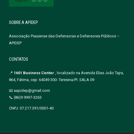
Siga-nos
SOBRE A APIDEP
Associação Piauiense das Defensoras e Defensores Públicos –
APIDEP
CONTATOS
📍
1601 Business Center
, localizado na Avenida Elias João Tajra,
864, Fátima, cep: 64049 300- Teresina/PI. SALA 09
📧 aapidep@gmail.com
📞 (86)9 9997-3263
CNPJ: 07.217.391/0001-40