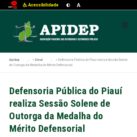
Acessibilidade
Skip
to
content
Apidep
>
Geral
>
Defensoria Pública do Piauí realiza Sessão Solene
de Outorga da Medalha do Mérito Defensorial
Defensoria Pública do Piauí
realiza Sessão Solene de
Outorga da Medalha do
Mérito Defensorial