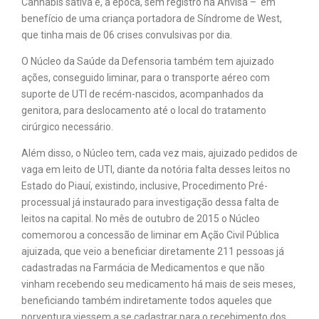
Cannabis sativa e, à època, sem registro na Anvisa – em
benefício de uma criança portadora de Síndrome de West,
que tinha mais de 06 crises convulsivas por dia.
O Núcleo da Saúde da Defensoria também tem ajuizado
ações, conseguido liminar, para o transporte aéreo com
suporte de UTI de recém-nascidos, acompanhados da
genitora, para deslocamento até o local do tratamento
cirúrgico necessário.
Além disso, o Núcleo tem, cada vez mais, ajuizado pedidos de
vaga em leito de UTI, diante da notória falta desses leitos no
Estado do Piauí, existindo, inclusive, Procedimento Pré-
processual já instaurado para investigação dessa falta de
leitos na capital. No mês de outubro de 2015 o Núcleo
comemorou a concessão de liminar em Ação Civil Pública
ajuizada, que veio a beneficiar diretamente 211 pessoas já
cadastradas na Farmácia de Medicamentos e que não
vinham recebendo seu medicamento há mais de seis meses,
beneficiando também indiretamente todos aqueles que
porventura viessem a se cadastrar para o recebimento dos