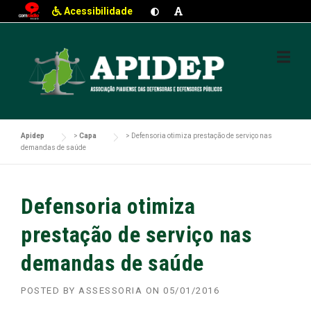
Acessibilidade
Skip
to
content
Apidep
>
Capa
>
Defensoria otimiza prestação de serviço nas
demandas de saúde
Defensoria otimiza
prestação de serviço nas
demandas de saúde
POSTED BY
ASSESSORIA
ON
05/01/2016