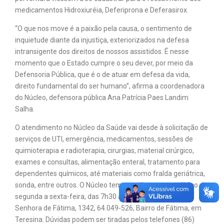
medicamentos Hidroxiuréia, Deferiprona e Deferasirox.
“O que nos move é a paixão pela causa, o sentimento de
inquietude diante da injustiça, exteriorizados na defesa
intransigente dos direitos de nossos assistidos. É nesse
momento que o Estado cumpre o seu dever, por meio da
Defensoria Pública, que é o de atuar em defesa da vida,
direito fundamental do ser humano”, afirma a coordenadora
do Núcleo, defensora pública Ana Patrícia Paes Landim
Salha.
O atendimento no Núcleo da Saúde vai desde à solicitação de
serviços de UTI, emergência, medicamentos, sessões de
quimioterapia e radioterapia, cirurgias, material cirúrgico,
exames e consultas, alimentação enteral, tratamento para
dependentes químicos, até materiais como fralda geriátrica,
sonda, entre outros. O Núcleo tem atendimento ao público de
segunda a sexta-feira, das 7h30 às 13h30, na Av. Nossa
Senhora de Fátima, 1342, 64.049-526, Bairro de Fátima, em
Teresina. Dúvidas podem ser tiradas pelos telefones (86)