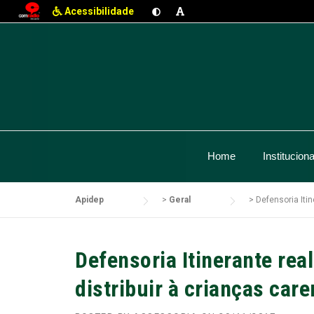
Acessibilidade
Skip
to
content
Home
Instituciona
Apidep
>
Geral
>
Defensoria Itin
Defensoria Itinerante rea
distribuir à crianças care