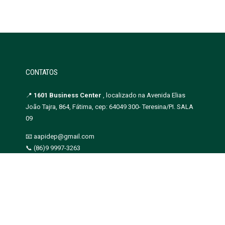
CONTATOS
📍
1601 Business Center
, localizado na Avenida Elias
João Tajra, 864, Fátima, cep: 64049 300- Teresina/PI. SALA
09
📧 aapidep@gmail.com
📞 (86)9 9997-3263
CNPJ: 07.217.391/0001-40
ção Piauiense das Defensoras e Defensores Públicos - Copyright 2019