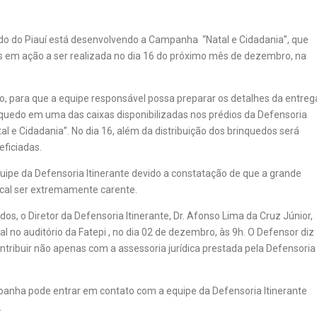
ado do Piauí está desenvolvendo a Campanha “Natal e Cidadania”, que
 em ação a ser realizada no dia 16 do próximo mês de dezembro, na
, para que a equipe responsável possa preparar os detalhes da entreg
quedo em uma das caixas disponibilizadas nos prédios da Defensoria
l e Cidadania”. No dia 16, além da distribuição dos brinquedos será
ficiadas.
equipe da Defensoria Itinerante devido a constatação de que a grande
cal ser extremamente carente.
s, o Diretor da Defensoria Itinerante, Dr. Afonso Lima da Cruz Júnior,
l no auditório da Fatepi , no dia 02 de dezembro, às 9h. O Defensor diz
tribuir não apenas com a assessoria jurídica prestada pela Defensoria
anha pode entrar em contato com a equipe da Defensoria Itinerante
.