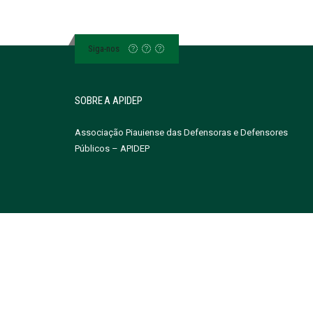
Siga-nos
SOBRE A APIDEP
Associação Piauiense das Defensoras e Defensores
Públicos – APIDEP
Site by Masavio - Todos os Direitos Reservados à Associa