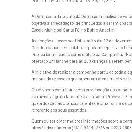
POSTED BY
ASSESSORIA
ON
29/11/2017
A Defensoria Itinerante da Defensoria Pública do Est
objetiva a arrecadação de brinquedos a serem doados
Escola Municipal Santa Fé, no Bairro Angelim.
As doações devem ser feitas até o dia 12 de dezembro
Os interessados em colaborar podem depositar o brin
Pública identificadas como o título da Campanha, “Nata
ofertado um lanche para as 260 crianças a serem bene
A iniciativa de realizar a campanha partiu de toda a 
maioria das pessoas que procuram atendimento no lo
Objetivando contribuir com a arrecadação dos brinquedo
irá ministrar gratuitamente a aula sobre Processo Pena
que a doação às crianças carentes é uma forma de con
Itinerante aos seus assistidos.
Quem quiser obter maiores informações sobre a camp
através dos números (86) 9 9404 -7746 ou 3233-9805