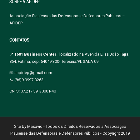
SOBRE A APIDEP
Associação Piauiense das Defensoras e Defensores Públicos –
APIDEP
CONTATOS
📍
1601 Business Center
, localizado na Avenida Elias João Tajra,
864, Fátima, cep: 64049 300- Teresina/PI. SALA 09
📧 aapidep@gmail.com
📞 (86)9 9997-3263
CNPJ: 07.217.391/0001-40
Site by Masavio - Todos os Direitos Reservados à Associação
Piauiense das Defensoras e Defensores Públicos - Copyright 2019