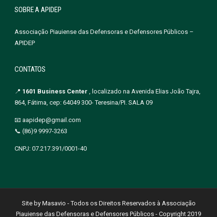
SOBRE A APIDEP
Associação Piauiense das Defensoras e Defensores Públicos –
APIDEP
CONTATOS
📍
1601 Business Center
, localizado na Avenida Elias João Tajra,
864, Fátima, cep: 64049 300- Teresina/PI. SALA 09
📧 aapidep@gmail.com
📞 (86)9 9997-3263
CNPJ: 07.217.391/0001-40
Site by Masavio - Todos os Direitos Reservados à Associação
Piauiense das Defensoras e Defensores Públicos - Copyright 2019