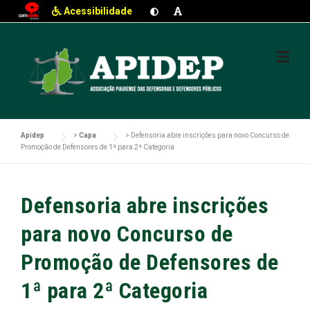
Acessibilidade
Skip
to
content
Apidep
>
Capa
>
Defensoria abre inscrições para novo Concurso de
Promoção de Defensores de 1ª para 2ª Categoria
Defensoria abre inscrições
para novo Concurso de
Promoção de Defensores de
1ª para 2ª Categoria