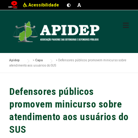
Acessibilidade
Skip
to
content
Apidep
>
Capa
>
Defensores públicos promovem minicurso sobre
atendimento aos usuários do SUS
Defensores públicos
promovem minicurso sobre
atendimento aos usuários do
SUS