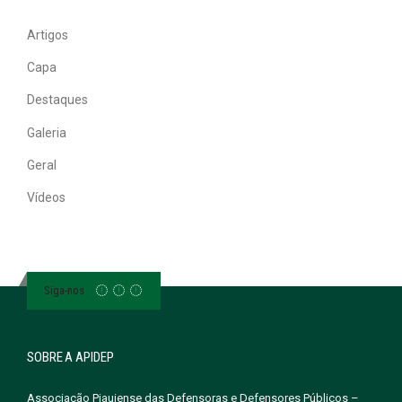
Artigos
Capa
Destaques
Galeria
Geral
Vídeos
Siga-nos
SOBRE A APIDEP
Associação Piauiense das Defensoras e Defensores Públicos –