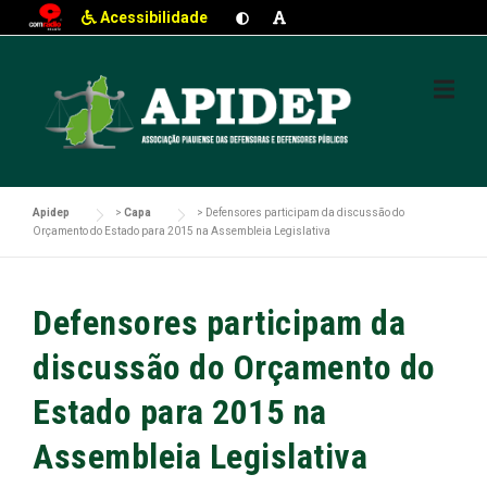
Acessibilidade
Skip
to
content
Apidep
>
Capa
>
Defensores participam da discussão do
Orçamento do Estado para 2015 na Assembleia Legislativa
Defensores participam da
discussão do Orçamento do
Estado para 2015 na
Assembleia Legislativa