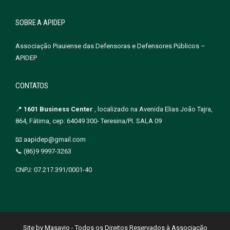
SOBRE A APIDEP
Associação Piauiense das Defensoras e Defensores Públicos –
APIDEP
CONTATOS
📍
1601 Business Center
, localizado na Avenida Elias João Tajra,
864, Fátima, cep: 64049 300- Teresina/PI. SALA 09
📧 aapidep@gmail.com
📞 (86)9 9997-3263
CNPJ: 07.217.391/0001-40
Site by Masavio - Todos os Direitos Reservados à Associação