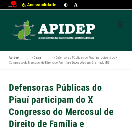
Acessibilidade
Skip
to
content
Apidep
>
Capa
>
Defensoras Públicas do Piauí participam do X
Congresso do Mercosul de Direito de Família e Sucessões em Gramado (RS)
Defensoras Públicas do
Piauí participam do X
Congresso do Mercosul de
Direito de Família e