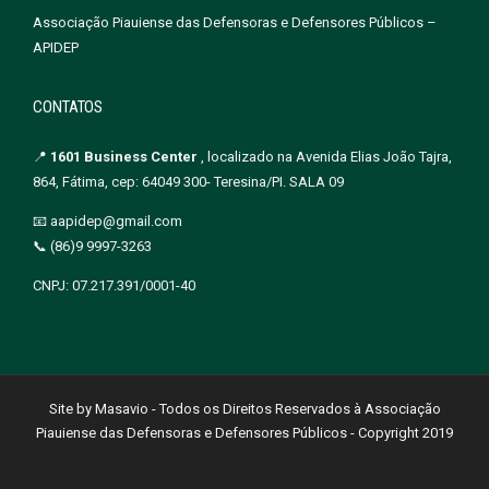
Associação Piauiense das Defensoras e Defensores Públicos –
APIDEP
CONTATOS
📍
1601 Business Center
, localizado na Avenida Elias João Tajra,
864, Fátima, cep: 64049 300- Teresina/PI. SALA 09
📧 aapidep@gmail.com
📞 (86)9 9997-3263
CNPJ: 07.217.391/0001-40
Site by Masavio - Todos os Direitos Reservados à Associação
Piauiense das Defensoras e Defensores Públicos - Copyright 2019