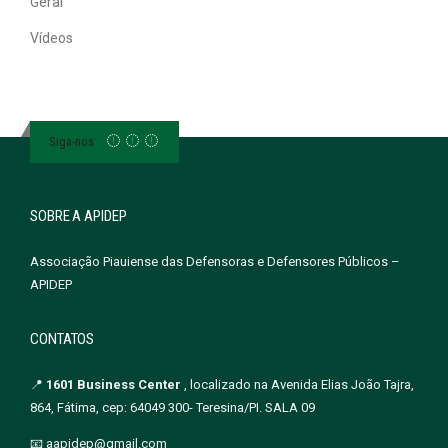
Geral
Vídeos
Siga-nos
SOBRE A APIDEP
Associação Piauiense das Defensoras e Defensores Públicos –
APIDEP
CONTATOS
📍
1601 Business Center
, localizado na Avenida Elias João Tajra,
864, Fátima, cep: 64049 300- Teresina/PI. SALA 09
📧 aapidep@gmail.com