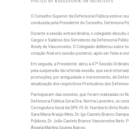
POSTED BY
ASSESSORIA
ON
06/03/2015
O Conselho Superior da Defensoria Pública esteve reun
conduzida pela Presidente do Conselho, Defensora Púb
Durante a sessão extraordinária, o colegiado discutiu 
Cargos e Salários dos Servidores da Defensoria Públic
Acioly de Vasconcelos. O Colegiado deliberou sobre tod
votação final em sessão posterior, após ser feita a rev
Em seguida, a Presidente abriu a 47ª Sessão Ordinári
pela suspensão da referida sessão, que será retomad
promoções, por antiguidade e merecimento, de Defens
atualização dos respectivos Prontuários dos Defensore
Participaram das sessões, que foram realizadas no Nú
Defensora Pública Geral Dra. Norma Lavenère, os cons
Corregedora Geral da DPE-PI; Dr. Humberto Brito Rodrig
Sara Maria Araújo Melo; Dr. Igo Castelo Branco Samp
Públicos, Dr. João Castelo Branco Vasconcelos Neto. 
Ângela Martins Soares Barros.