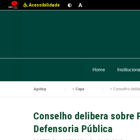
Acessibilidade
Skip
to
content
Home
Instituciona
Apidep
>
Capa
>
Conselho delib
Conselho delibera sobre 
Defensoria Pública