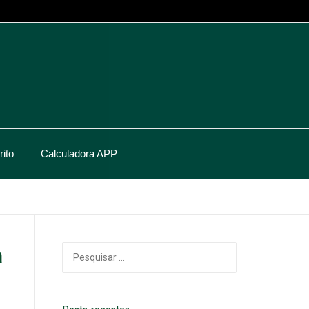
ito
Calculadora APP
a
Pesquisar
por: