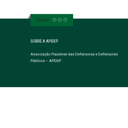
Siga-nos
SOBRE A APIDEP
Associação Piauiense das Defensoras e Defensores
Públicos – APIDEP
Site by Masavio - Todos os Direitos Reservados à Associa