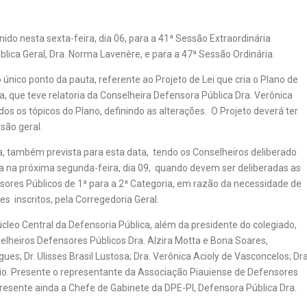
ido nesta sexta-feira, dia 06, para a 41ª Sessão Extraordinária
lica Geral, Dra. Norma Lavenère, e para a 47ª Sessão Ordinária.
o único ponto da pauta, referente ao Projeto de Lei que cria o Plano de
a, que teve relatoria da Conselheira Defensora Pública Dra. Verônica
os os tópicos do Plano, definindo as alterações. O Projeto deverá ter
isão geral.
a, também prevista para esta data, tendo os Conselheiros deliberado
a na próxima segunda-feira, dia 09, quando devem ser deliberadas as
ores Públicos de 1ª para a 2ª Categoria, em razão da necessidade de
s inscritos, pela Corregedoria Geral.
cleo Central da Defensoria Pública, além da presidente do colegiado,
elheiros Defensores Públicos Dra. Alzira Motta e Bona Soares,
ues; Dr. Ulisses Brasil Lustosa; Dra. Verônica Acioly de Vasconcelos; Dra
aio. Presente o representante da Associação Piauiense de Defensores
Presente ainda a Chefe de Gabinete da DPE-PI, Defensora Pública Dra.