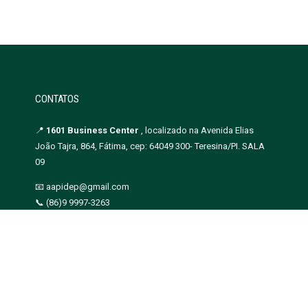
CONTATOS
📍
1601 Business Center
, localizado na Avenida Elias
João Tajra, 864, Fátima, cep: 64049 300- Teresina/PI. SALA
09
📧 aapidep@gmail.com
📞 (86)9 9997-3263
CNPJ: 07.217.391/0001-40
ção Piauiense das Defensoras e Defensores Públicos - Copyright 2019