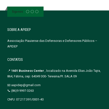
Siga-nos
SOBRE A APIDEP
Associação Piauiense das Defensoras e Defensores Públicos –
APIDEP
CONTATOS
📍
1601 Business Center
, localizado na Avenida Elias João Tajra,
864, Fátima, cep: 64049 300- Teresina/PI. SALA 09
📧 aapidep@gmail.com
📞 (86)9 9997-3263
CNPJ: 07.217.391/0001-40