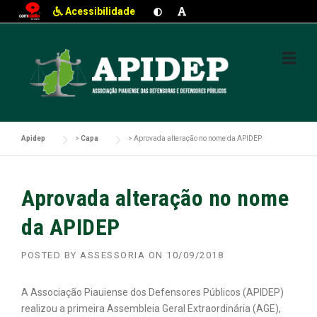
Acessibilidade
Skip
to
content
Apidep
>
Capa
>
Aprovada alteração no nome da APIDEP
Aprovada alteração no nome
da APIDEP
POSTED BY
ASSESSORIA
ON
10/09/2018
A Associação Piauiense dos Defensores Públicos (APIDEP)
realizou a primeira Assembleia Geral Extraordinária (AGE),