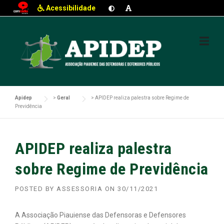
Acessibilidade
Skip
to
content
Apidep
>
Geral
>
APIDEP realiza palestra sobre Regime de
Previdência
APIDEP realiza palestra
sobre Regime de Previdência
POSTED BY
ASSESSORIA
ON
30/11/2021
A Associação Piauiense das Defensoras e Defensores