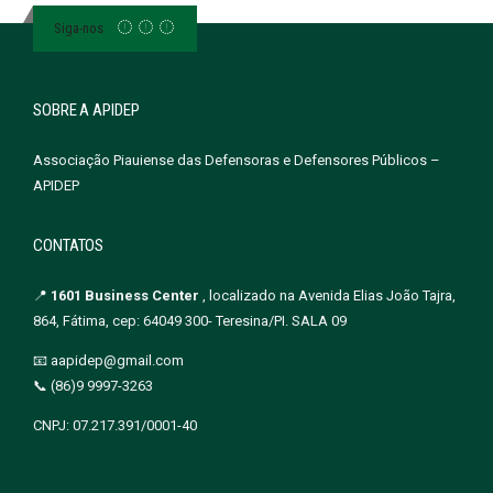
Siga-nos
SOBRE A APIDEP
Associação Piauiense das Defensoras e Defensores Públicos –
APIDEP
CONTATOS
📍
1601 Business Center
, localizado na Avenida Elias João Tajra,
864, Fátima, cep: 64049 300- Teresina/PI. SALA 09
📧 aapidep@gmail.com
📞 (86)9 9997-3263
CNPJ: 07.217.391/0001-40