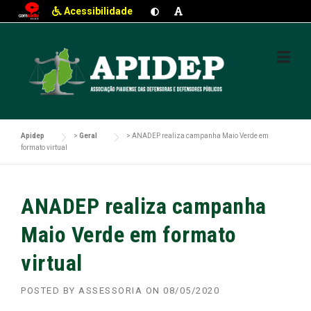
Acessibilidade
Skip
to
content
Apidep
>
Geral
>
ANADEP realiza campanha Maio Verde em
formato virtual
ANADEP realiza campanha
Maio Verde em formato
virtual
POSTED BY
ASSESSORIA
ON
08/05/2020