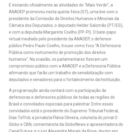
E iniciando oficialmente as atividades do “Maio Verde”, a
ANADEP promoveu nesta quinta-feira (07), uma live com o
presidente da Comissão de Direitos Humanos e Minorias da
Câmara dos Deputados, o deputado Helder Salomão (PT/ES),
e com a deputada Margarete Coelho (PP-PI). O bate-papo
virtual mediado pelo presidente da ANADEP, o defensor
público Pedro Paulo Coelho, trouxe como foco “A Defensoria
Pública como instrumento de promoção dos direitos
humanos”. Na ocasião, os parlamentares fizeram um
compromisso público com a ANADEP e a Defensoria Pública
afirmando que farão um trabalho de sensibilização com
deputados e senadores para o fortalecimento da Instituição.
A programação ainda contará com a participação de
defensoras e defensores públicos de todas as regiões do
Brasil e convidados especiais para palestrar. Entre esses
convidados está o presidente do Supremo Tribunal Federal,
Dias Toffoli; a jornalista Flávia Oliveira, colunista do jornal O
Globo e CBN, comentarista da GloboNews e apresentadora do
Canal Futura; e o juiz Alexandre Morais da Rosa, doutor em