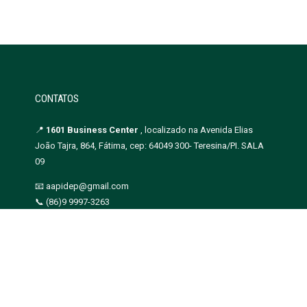
CONTATOS
📍
1601 Business Center
, localizado na Avenida Elias
João Tajra, 864, Fátima, cep: 64049 300- Teresina/PI. SALA
09
📧 aapidep@gmail.com
📞 (86)9 9997-3263
CNPJ: 07.217.391/0001-40
ção Piauiense das Defensoras e Defensores Públicos - Copyright 2019