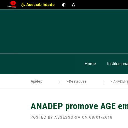
Acessibilidade
Skip
to
content
Home
Instituciona
Apidep
>
Destaques
>
ANADEP p
ANADEP promove AGE em 
POSTED BY
ASSESSORIA
ON
08/01/2018