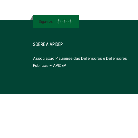
Siga-nos
SOBRE A APIDEP
Associação Piauiense das Defensoras e Defensores
Públicos – APIDEP
Site by Masavio - Todos os Direitos Reservados à Associa