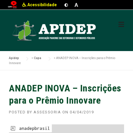
Acessibilidade
Skip
to
content
Apidep
>
Capa
>
ANADEP INOVA – Inscrições para o Prêmio
Innovare
ANADEP INOVA – Inscrições
para o Prêmio Innovare
POSTED BY
ASSESSORIA
ON
04/04/2019