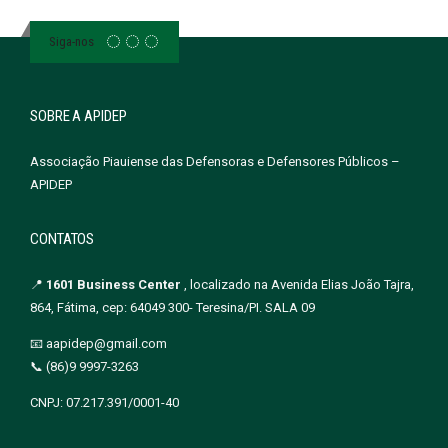
Siga-nos
SOBRE A APIDEP
Associação Piauiense das Defensoras e Defensores Públicos –
APIDEP
CONTATOS
📍
1601 Business Center
, localizado na Avenida Elias João Tajra,
864, Fátima, cep: 64049 300- Teresina/PI. SALA 09
📧 aapidep@gmail.com
📞 (86)9 9997-3263
CNPJ: 07.217.391/0001-40