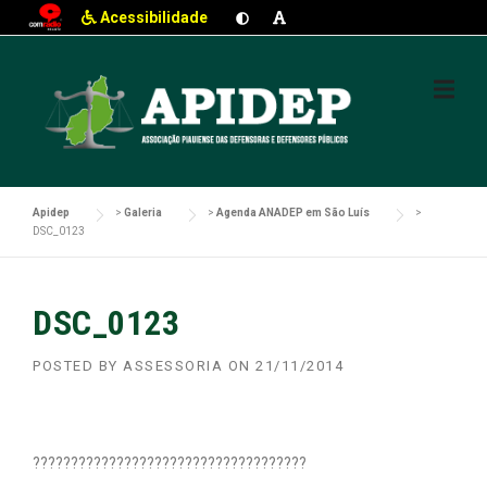
Acessibilidade
Skip
to
content
Apidep
>
Galeria
>
Agenda ANADEP em São Luís
>
DSC_0123
DSC_0123
POSTED BY
ASSESSORIA
ON
21/11/2014
????????????????????????????????????