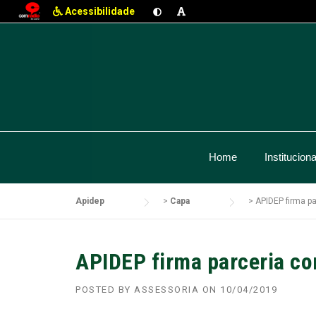
Acessibilidade
Skip
to
content
Home
Instituciona
Apidep
>
Capa
>
APIDEP firma p
APIDEP firma parceria c
POSTED BY
ASSESSORIA
ON
10/04/2019