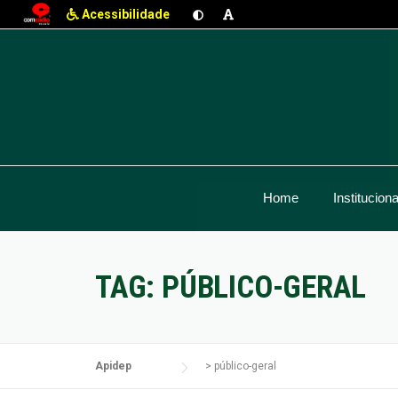
Acessibilidade
Skip
to
content
Home
Instituciona
TAG:
PÚBLICO-GERAL
Apidep
>
público-geral