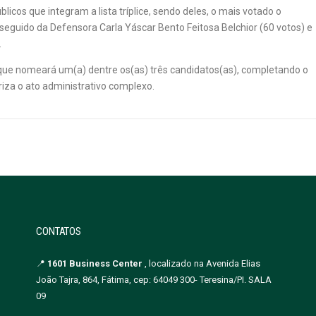
cos que integram a lista tríplice, sendo deles, o mais votado o
seguido da Defensora Carla Yáscar Bento Feitosa Belchior (60 votos) e
.
 que nomeará um(a) dentre os(as) três candidatos(as), completando o
iza o ato administrativo complexo.
CONTATOS
📍
1601 Business Center
, localizado na Avenida Elias
João Tajra, 864, Fátima, cep: 64049 300- Teresina/PI. SALA
09