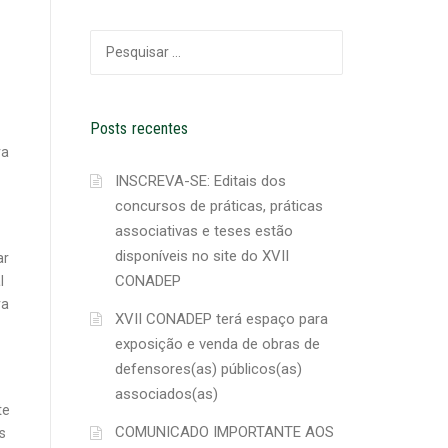
Pesquisar
por:
Posts recentes
ra
INSCREVA-SE: Editais dos
concursos de práticas, práticas
associativas e teses estão
disponíveis no site do XVII
ar
CONADEP
l
ra
XVII CONADEP terá espaço para
exposição e venda de obras de
defensores(as) públicos(as)
associados(as)
te
COMUNICADO IMPORTANTE AOS
s