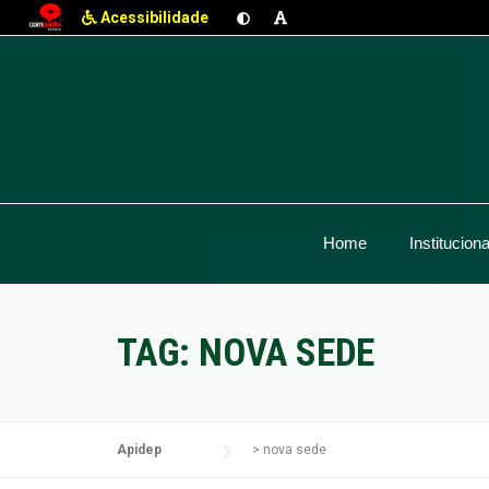
Acessibilidade
Skip
to
content
Home
Instituciona
TAG:
NOVA SEDE
Apidep
>
nova sede