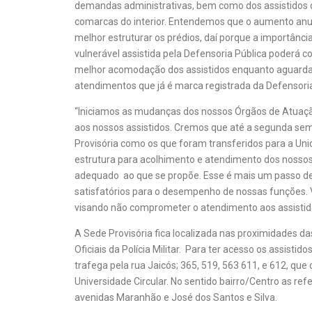
demandas administrativas, bem como dos assistidos 
comarcas do interior. Entendemos que o aumento anu
melhor estruturar os prédios, daí porque a importânc
vulnerável assistida pela Defensoria Pública poderá 
melhor acomodação dos assistidos enquanto aguarda
atendimentos que já é marca registrada da Defensoria
“Iniciamos as mudanças dos nossos Órgãos de Atuaç
aos nossos assistidos. Cremos que até a segunda sem
Provisória como os que foram transferidos para a Unid
estrutura para acolhimento e atendimento dos nosso
adequado ao que se propõe. Esse é mais um passo de 
satisfatórios para o desempenho de nossas funções. 
visando não comprometer o atendimento aos assistidos”
A Sede Provisória fica localizada nas proximidades da
Oficiais da Polícia Militar. Para ter acesso os assisti
trafega pela rua Jaicós; 365, 519, 563 611, e 612, qu
Universidade Circular. No sentido bairro/Centro as ref
avenidas Maranhão e José dos Santos e Silva.