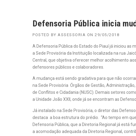
Defensoria Pública inicia mu
POSTED BY
ASSESSORIA
ON
29/05/2018
A Defensoria Pública do Estado do Piauí já iniciou a
a Sede Provisória da Instituição localizada na rua Jai
Central, que objetiva oferecer melhor acolhimento ao
defensores públicos e colaboradores.
A mudança está sendo gradativa para que não ocorram 
na Sede Provisória Órgãos de Gestão, Administração, 
de Conflitos e Cidadania (NUSC). Demais setores como
a Unidade João XXII, onde já se encontram as Defensori
Já instalado na Sede Provisória, o diretor das Defens
destaca a boa estrutura do prédio. “Ao tempo em que 
Defensoria Pública, que a Diretoria Regional já está f
a acomodação adequada da Diretoria Regional, contri