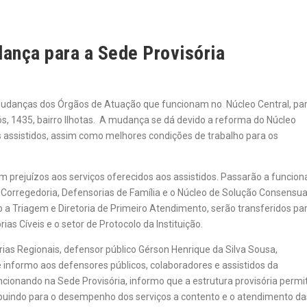
dança para a Sede Provisória
s mudanças dos Órgãos de Atuação que funcionam no Núcleo Central, pa
cós, 1435, bairro Ilhotas. A mudança se dá devido a reforma do Núcleo
s assistidos, assim como melhores condições de trabalho para os
prejuízos aos serviços oferecidos aos assistidos. Passarão a funcion
Corregedoria, Defensorias de Família e o Núcleo de Solução Consensua
 a Triagem e Diretoria de Primeiro Atendimento, serão transferidos pa
as Cíveis e o setor de Protocolo da Instituição.
orias Regionais, defensor público Gérson Henrique da Silva Sousa,
informo aos defensores públicos, colaboradores e assistidos da
uncionando na Sede Provisória, informo que a estrutura provisória permi
buindo para o desempenho dos serviços a contento e o atendimento da