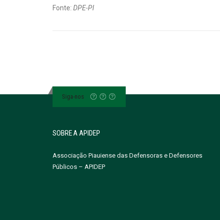
Fonte:
DPE-PI
Siga-nos
SOBRE A APIDEP
Associação Piauiense das Defensoras e Defensores
Públicos – APIDEP