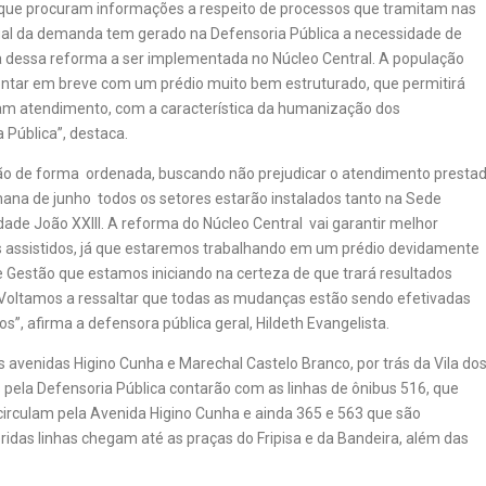
que procuram informações a respeito de processos que tramitam nas
al da demanda tem gerado na Defensoria Pública a necessidade de
ia dessa reforma a ser implementada no Núcleo Central. A população
contar em breve com um prédio muito bem estruturado, que permitirá
m atendimento, com a característica da humanização dos
 Pública”, destaca.
ão de forma ordenada, buscando não prejudicar o atendimento presta
ana de junho todos os setores estarão instalados tanto na Sede
ade João XXIII. A reforma do Núcleo Central vai garantir melhor
s assistidos, já que estaremos trabalhando em um prédio devidamente
Gestão que estamos iniciando na certeza de que trará resultados
Voltamos a ressaltar que todas as mudanças estão sendo efetivadas
, afirma a defensora pública geral, Hildeth Evangelista.
s avenidas Higino Cunha e Marechal Castelo Branco, por trás da Vila do
dos pela Defensoria Pública contarão com as linhas de ônibus 516, que
e circulam pela Avenida Higino Cunha e ainda 365 e 563 que são
eridas linhas chegam até as praças do Fripisa e da Bandeira, além das