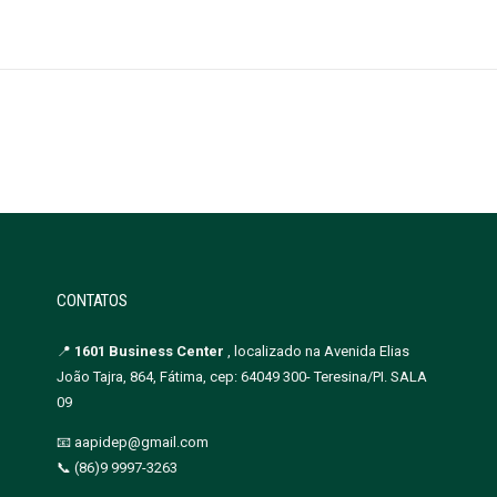
CONTATOS
📍
1601 Business Center
, localizado na Avenida Elias
João Tajra, 864, Fátima, cep: 64049 300- Teresina/PI. SALA
09
📧 aapidep@gmail.com
📞 (86)9 9997-3263