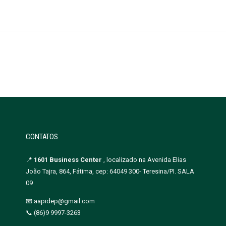
CONTATOS
📍
1601 Business Center
, localizado na Avenida Elias
João Tajra, 864, Fátima, cep: 64049 300- Teresina/PI. SALA
09
📧 aapidep@gmail.com
📞 (86)9 9997-3263