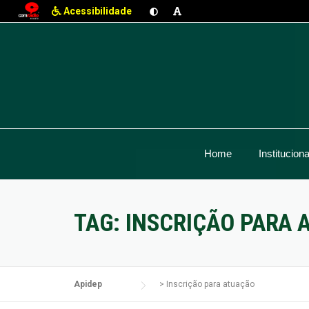
Acessibilidade
Skip
to
content
Home
Instituciona
TAG:
INSCRIÇÃO PARA 
Apidep
>
Inscrição para atuação