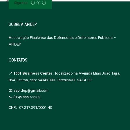
Siga-nos
SOBRE A APIDEP
Associação Piauiense das Defensoras e Defensores Públicos –
APIDEP
CONTATOS
📍
1601 Business Center
, localizado na Avenida Elias João Tajra,
864, Fátima, cep: 64049 300- Teresina/PI. SALA 09
📧 aapidep@gmail.com
📞 (86)9 9997-3263
CNPJ: 07.217.391/0001-40