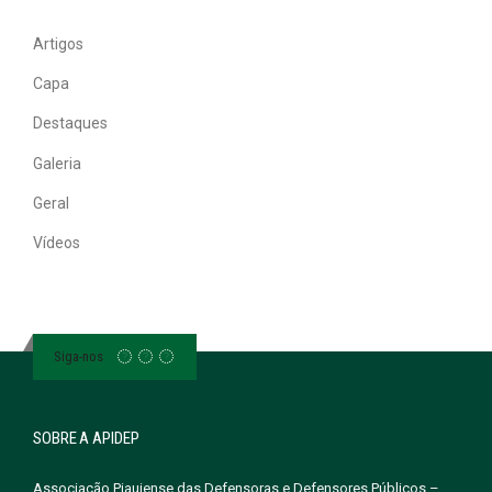
Artigos
Capa
Destaques
Galeria
Geral
Vídeos
Siga-nos
SOBRE A APIDEP
Associação Piauiense das Defensoras e Defensores Públicos –