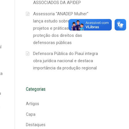
ASSOCIADOS DA APIDEP
Assessoria “ANADEP Mulher”
lança estudo sobre ações,
projetos e práticas para a
proteção dos direitos das
defensoras públicas
l
Defensora Pública do Piauí integra
obra jurídica nacional e destaca
importância da produção regional
ma
Categorias
a
Artigos
a
Capa
Destaques