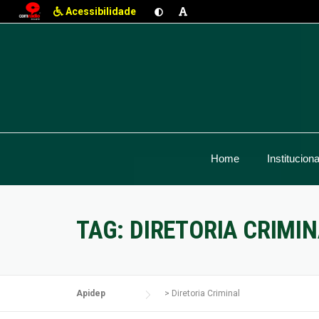
Acessibilidade
Skip
to
content
Home
Instituciona
TAG:
DIRETORIA CRIMI
Apidep
>
Diretoria Criminal