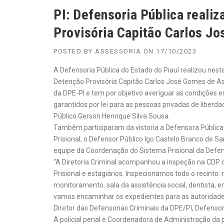
PI: Defensoria Pública realiz
Provisória Capitão Carlos J
POSTED BY
ASSESSORIA
ON
17/10/2023
A Defensoria Pública do Estado do Piauí realizou nest
Detenção Provisória Capitão Carlos José Gomes de Ass
da DPE-PI e tem por objetivo averiguar as condições 
garantidos por lei para as pessoas privadas de liberda
Público Gerson Henrique Silva Sousa.
Também participaram da vistoria a Defensora Pública 
Prisional, o Defensor Público Igo Castelo Branco de Sa
equipe da Coordenação do Sistema Prisional da Defen
“A Diretoria Criminal acompanhou a inspeção na CDP d
Prisional e estagiários. Inspecionamos todo o recinto: 
monitoramento, sala da assistência social, dentista,
vamos encaminhar os expedientes para as autoridades
Diretor das Defensorias Criminais da DPE/PI, Defenso
A policial penal e Coordenadora de Administração da p