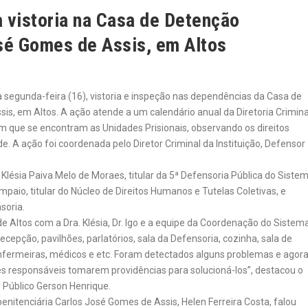
a vistoria na Casa de Detenção
osé Gomes de Assis, em Altos
a segunda-feira (16), vistoria e inspeção nas dependências da Casa de
is, em Altos. A ação atende a um calendário anual da Diretoria Crimina
em que se encontram as Unidades Prisionais, observando os direitos
de. A ação foi coordenada pelo Diretor Criminal da Instituição, Defensor
Klésia Paiva Melo de Moraes, titular da 5ª Defensoria Pública do Siste
mpaio, titular do Núcleo de Direitos Humanos e Tutelas Coletivas, e
soria.
e Altos com a Dra. Klésia, Dr. Igo e a equipe da Coordenação do Sistem
recepção, pavilhões, parlatórios, sala da Defensoria, cozinha, sala de
 enfermeiras, médicos e etc. Foram detectados alguns problemas e agor
 responsáveis tomarem providências para solucioná-los”, destacou o
r Público Gerson Henrique.
enitenciária Carlos José Gomes de Assis, Helen Ferreira Costa, falou