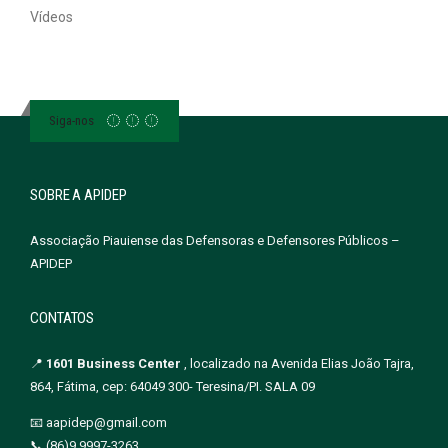
Vídeos
Siga-nos
SOBRE A APIDEP
Associação Piauiense das Defensoras e Defensores Públicos –
APIDEP
CONTATOS
📍
1601 Business Center
, localizado na Avenida Elias João Tajra,
864, Fátima, cep: 64049 300- Teresina/PI. SALA 09
📧 aapidep@gmail.com
📞 (86)9 9997-3263