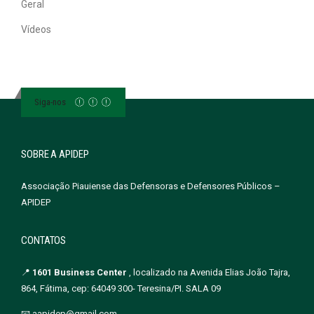
Geral
Vídeos
Siga-nos
SOBRE A APIDEP
Associação Piauiense das Defensoras e Defensores Públicos –
APIDEP
CONTATOS
📍
1601 Business Center
, localizado na Avenida Elias João Tajra,
864, Fátima, cep: 64049 300- Teresina/PI. SALA 09
📧 aapidep@gmail.com