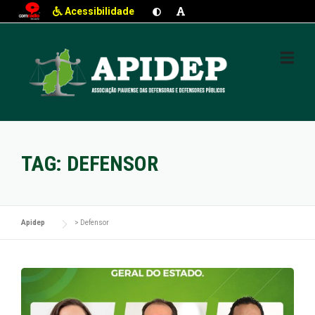
Acessibilidade
Skip
to
content
TAG:
DEFENSOR
Apidep
>
Defensor