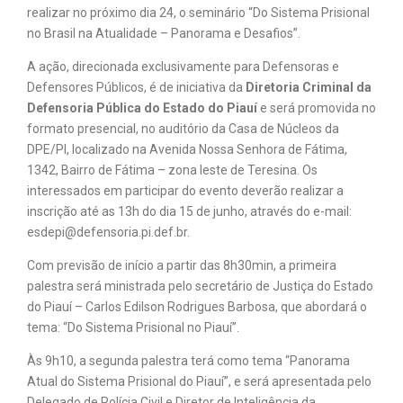
realizar no próximo dia 24, o seminário “Do Sistema Prisional
no Brasil na Atualidade – Panorama e Desafios”.
A ação, direcionada exclusivamente para Defensoras e
Defensores Públicos, é de iniciativa da
Diretoria Criminal da
Defensoria Pública do Estado do Piauí
e será promovida no
formato presencial, no auditório da Casa de Núcleos da
DPE/PI, localizado na Avenida Nossa Senhora de Fátima,
1342, Bairro de Fátima – zona leste de Teresina. Os
interessados em participar do evento deverão realizar a
inscrição até as 13h do dia 15 de junho, através do e-mail:
esdepi@defensoria.pi.def.br.
Com previsão de início a partir das 8h30min, a primeira
palestra será ministrada pelo secretário de Justiça do Estado
do Piauí – Carlos Edilson Rodrigues Barbosa, que abordará o
tema: “Do Sistema Prisional no Piauí”.
Às 9h10, a segunda palestra terá como tema “Panorama
Atual do Sistema Prisional do Piauí”, e será apresentada pelo
Delegado de Polícia Civil e Diretor de Inteligência da