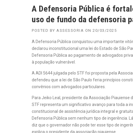
A Defensoria Pública é forta
uso de fundo da defensoria 
POSTED BY
ASSESSORIA
ON
20/03/2025
A Defensoria Pública conquistou uma importante vitóri
declarou inconstitucional uma lei do Estado de São 
Defensoria Pública ao pagamento de advogados privado
à população vulnerável.
A ADI 5644 julgada pelo STF foi proposta pela Assoc
defendeu que a lei de São Paulo feria princípios const
convênios com advogados particulares.
Para Jeiko Leal, presidente da Associação Piauiense
STF representa um significativo avanço para toda a in
constitucional de assistência jurídica integral e grat
Defensoria Pública sem nenhum tipo de ingerência. Lá e
diz que o governador não pode ter esse tipo de ingerên
explica o presidente da associação piauiense.