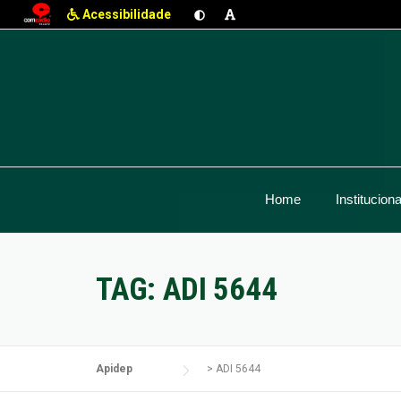
Acessibilidade
Skip
to
content
Home
Instituciona
TAG:
ADI 5644
Apidep
>
ADI 5644