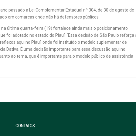
 ano passado a Lei Complementar Estadual nº 304, de 30 de agosto de
stado em comarcas onde não há defensores públicos.
 na última quarta-feira (19) fortalece ainda mais o posicionamento
e foi adotado no estado do Piauí. “Essa decisão de São Paulo reforça 
reflexos aqui no Piauí, onde foi instituído o modelo suplementar de
acia Dativa. É uma decisão importante para essa discussão aqui no
anto ao tema, que é importante para o modelo público de assistência
CONTATOS