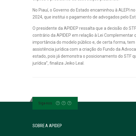
No Piauí, o Governo do Estado encaminhou à ALEPI no
2024, que institui o pagamento de advogados pelo E
O presidente da APIDEP ressalta que a decisão do STF
contrário da APIDEP em relação à Lei Complementar qu
importância do modelo público e, de certa forma, tem 
assistência jurídica com a criação do Fundo da Advoc
estado, pois já demonstra o posicionamento do STF qu
jurídica”, finaliza Jeiko Leal.
Siga-nos
SOBRE A APIDEP