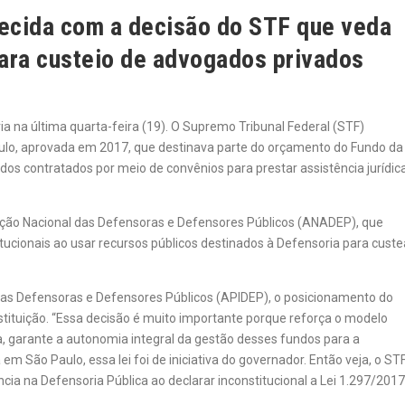
lecida com a decisão do STF que veda
para custeio de advogados privados
a na última quarta-feira (19). O Supremo Tribunal Federal (STF)
Paulo, aprovada em 2017, que destinava parte do orçamento do Fundo da
s contratados por meio de convênios para prestar assistência jurídic
iação Nacional das Defensoras e Defensores Públicos (ANADEP), que
itucionais ao usar recursos públicos destinados à Defensoria para custe
 das Defensoras e Defensores Públicos (APIDEP), o posicionamento do
stituição. “Essa decisão é muito importante porque reforça o modelo
uita, garante a autonomia integral da gestão desses fundos para a
m São Paulo, essa lei foi de iniciativa do governador. Então veja, o ST
cia na Defensoria Pública ao declarar inconstitucional a Lei 1.297/2017