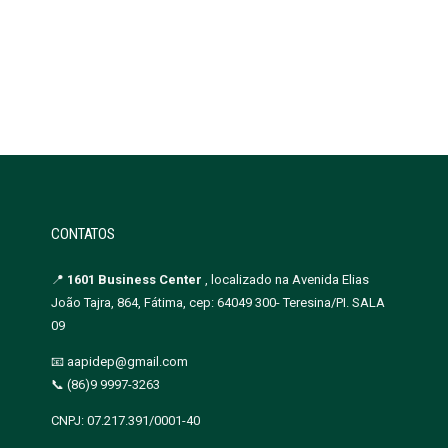
CONTATOS
📍
1601 Business Center
, localizado na Avenida Elias
João Tajra, 864, Fátima, cep: 64049 300- Teresina/PI. SALA
09
📧 aapidep@gmail.com
📞 (86)9 9997-3263
CNPJ: 07.217.391/0001-40