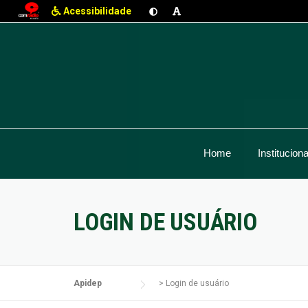
Acessibilidade
Skip
to
content
Home
Instituciona
LOGIN DE USUÁRIO
Apidep
>
Login de usuário